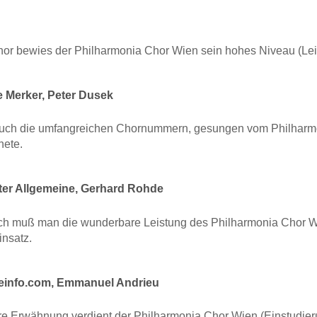
 Chor bewies der Philharmonia Chor Wien sein hohes Niveau (Lei
 Merker, Peter Dusek
auch die umfangreichen Chornummern, gesungen vom Philharmon
nete.
ter Allgemeine, Gerhard Rohde
ich muß man die wunderbare Leistung des Philharmonia Chor 
insatz.
einfo.com, Emmanuel Andrieu
e Erwähnung verdient der Philharmonia Chor Wien (Einstudieru