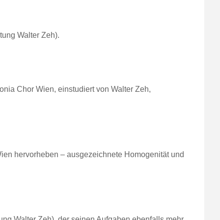
tung Walter Zeh).
ia Chor Wien, einstudiert von Walter Zeh,
Wien hervorheben – ausgezeichnete Homogenität und
ng Walter Zeh), der seinen Aufgaben ebenfalls mehr