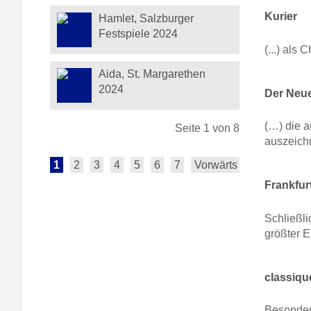
Kurier
Hamlet, Salzburger
Festspiele 2024
(...) als
Aida, St. Margarethen
2024
Der Neue
(…) die 
Seite 1 von 8
auszeich
1
2
3
4
5
6
7
Vorwärts
Ende
Frankfur
Schließl
größter E
classiqu
Besonder