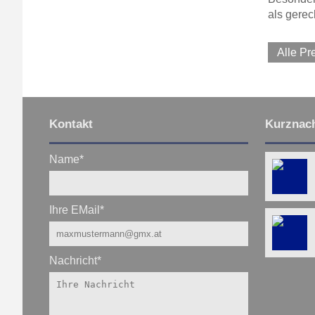
als gerec
Alle P
Kontakt
Kurznach
Name
*
Ihre EMail
*
Nachricht
*