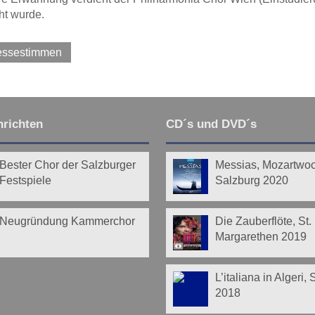
ht wurde.
ressestimmen
richten
CD´s und DVD´s
Bester Chor der Salzburger
Messias, Mozartwo
Festspiele
Salzburg 2020
Neugründung Kammerchor
Die Zauberflöte, St.
Margarethen 2019
L’italiana in Algeri,
2018