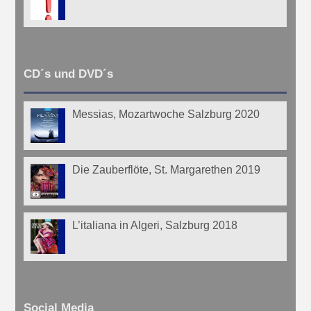
CD´s und DVD´s
Messias, Mozartwoche Salzburg 2020
Die Zauberflöte, St. Margarethen 2019
L’italiana in Algeri, Salzburg 2018
Social Media