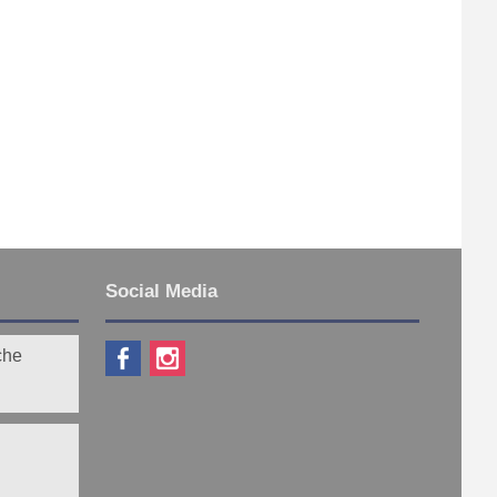
Social Media
che