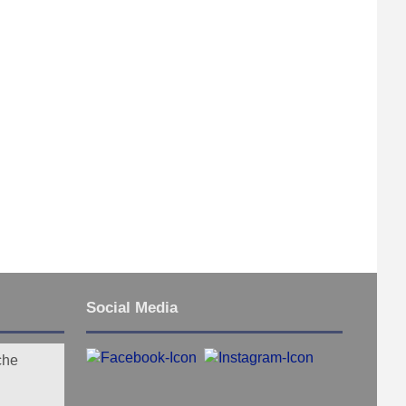
Social Media
che