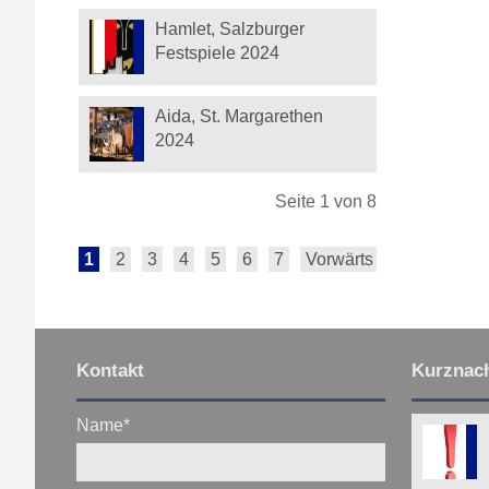
Hamlet, Salzburger
Festspiele 2024
Aida, St. Margarethen
2024
Seite 1 von 8
1
2
3
4
5
6
7
Vorwärts
Ende
Kontakt
Kurznach
Name
*