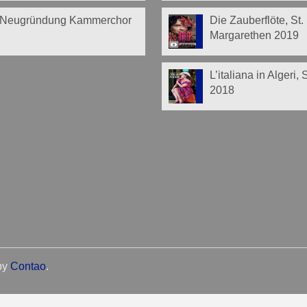
Neugründung Kammerchor
Die Zauberflöte, St.
Margarethen 2019
L’italiana in Algeri,
2018
by
Contao
.