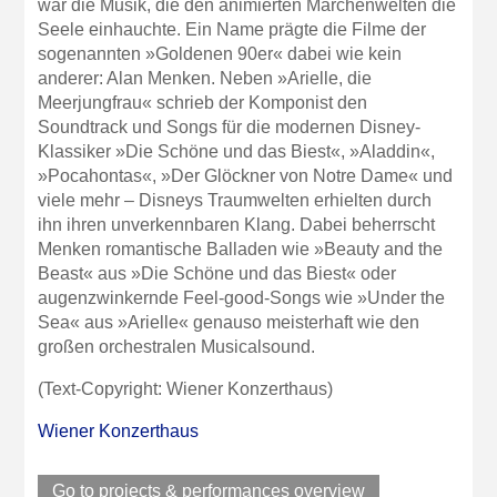
war die Musik, die den animierten Märchenwelten die
Seele einhauchte. Ein Name prägte die Filme der
sogenannten »Goldenen 90er« dabei wie kein
anderer: Alan Menken. Neben »Arielle, die
Meerjungfrau« schrieb der Komponist den
Soundtrack und Songs für die modernen Disney-
Klassiker »Die Schöne und das Biest«, »Aladdin«,
»Pocahontas«, »Der Glöckner von Notre Dame« und
viele mehr – Disneys Traumwelten erhielten durch
ihn ihren unverkennbaren Klang. Dabei beherrscht
Menken romantische Balladen wie »Beauty and the
Beast« aus »Die Schöne und das Biest« oder
augenzwinkernde Feel-good-Songs wie »Under the
Sea« aus »Arielle« genauso meisterhaft wie den
großen orchestralen Musicalsound.
(Text-Copyright: Wiener Konzerthaus)
Wiener Konzerthaus
Go to projects & performances overview