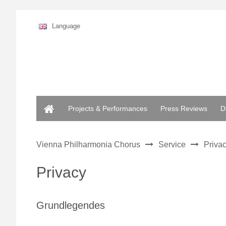
Language
Home
Projects & Performances
Press Reviews
D
Vienna Philharmonia Chorus
Service
Priva
Privacy
Grundlegendes