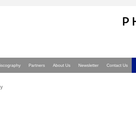
iscography
Partners
About Us
Newsletter
Contact Us
cy