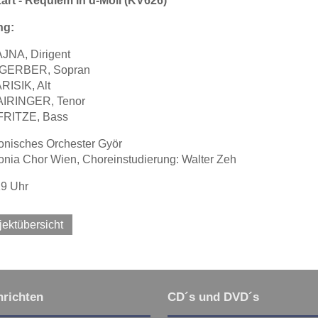
art - Requiem in d-Moll (KV626)
ng:
AJNA, Dirigent
e GERBER, Sopran
RISIK, Alt
AIRINGER, Tenor
FRITZE, Bass
onisches Orchester Györ
onia Chor Wien, Choreinstudierung: Walter Zeh
19 Uhr
jektübersicht
richten
CD´s und DVD´s