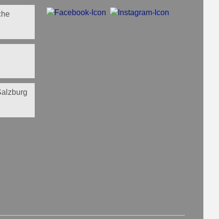
che
 Salzburg