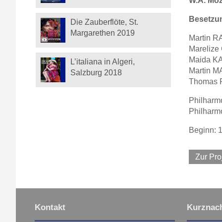
W.A. Moz
Besetzu
Die Zauberflöte, St.
Margarethen 2019
Martin R
Mareliz
Maida KA
L’italiana in Algeri,
Martin M
Salzburg 2018
Thomas 
Philharm
Philharm
Beginn: 
Zur Pro
Kontakt
Kurznach