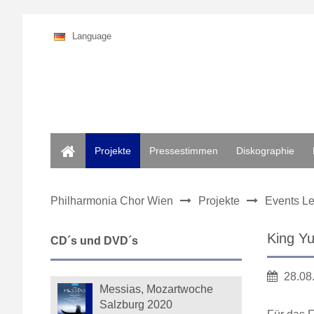
Language
Home
Projekte
Pressestimmen
Diskographie
Philharmonia Chor Wien
Projekte
Events Le
King Y
CD´s und DVD´s
28.08
Messias, Mozartwoche
Salzburg 2020