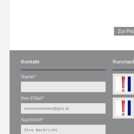
Zur Pro
Kontakt
Kurznach
Name
*
Ihre EMail
*
Nachricht
*