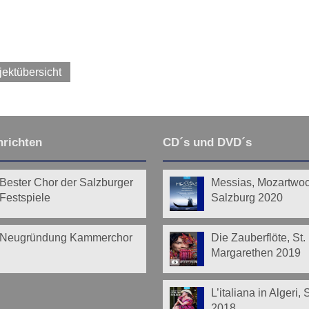
jektübersicht
richten
CD´s und DVD´s
Bester Chor der Salzburger
Messias, Mozartwo
Festspiele
Salzburg 2020
Neugründung Kammerchor
Die Zauberflöte, St.
Margarethen 2019
L’italiana in Algeri,
2018