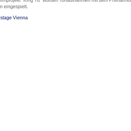
Filmprojekt "King Yu" wurden Tonaufnahmen mit dem Philharmo
 eingespielt.
stage Vienna