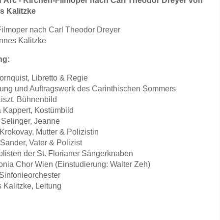
'Arc - Kirchen-Filmoper nach Carl Theodor Dreyer von
 Kalitzke
Filmoper nach Carl Theodor Dreyer
nnes Kalitzke
ng:
Tornquist, Libretto & Regie
rung und Auftragswerk des Carinthischen Sommers
iszt, Bühnenbild
a Kappert, Kostümbild
 Selinger, Jeanne
rokovay, Mutter & Polizistin
ander, Vater & Polizist
listen der St. Florianer Sängerknaben
onia Chor Wien (Einstudierung: Walter Zeh)
Sinfonieorchester
Kalitzke, Leitung