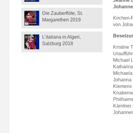
Jeanne d
Johannes
Die Zauberflöte, St.
Kirchen-
Margarethen 2019
von Joha
Besetzu
L’italiana in Algeri,
Salzburg 2018
Kristine 
Urauffüh
Michael L
Katharin
Michaela
Johanna K
Klemens S
Knabenso
Philharm
Kärntner 
Johannes 