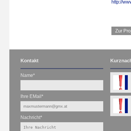
http://ww
Zur Pro
Kontakt
Kurznach
Name
*
Ihre EMail
*
Nachricht
*