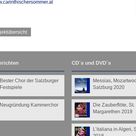
w.carinthischersommer.at
jektübersicht
richten
CD´s und DVD´s
Bester Chor der Salzburger
Messias, Mozartwo
Festspiele
Salzburg 2020
Neugründung Kammerchor
Die Zauberflöte, St.
Margarethen 2019
L’italiana in Algeri,
2018