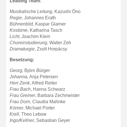
Leading Team:
Musikalische Leitung
, Kazushi Ōno
Regie
, Johannes Erath
Bühnenbild
, Kaspar Glarner
Kostüme
, Katharina Tasch
Licht
, Joachim Klein
Choreinstudierung
, Walter Zeh
Dramaturgie
, Zsolt Horpácsy
Besetzung:
Georg,
Björn
Bürger
Johanna,
Anja Petersen
Herr Zenk
, Alfred Reiter
Frau Bach
, Hanna Schwarz
Frau Greiner
, Barbara Zechmeister
Frau Dorn
, Claudia Mahnke
Körner
, Michael Porter
Krell
, Theo Lebow
Ingo/Kellner
, Sebastian Geyer