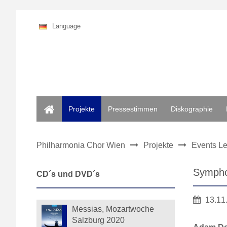
Language
Home
Projekte
Pressestimmen
Diskographie
Philharmonia Chor Wien
Projekte
Events Le
Symphon
CD´s und DVD´s
13.11
Messias, Mozartwoche
Salzburg 2020