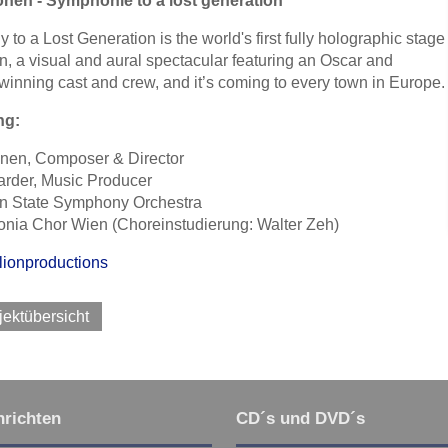
en - Symphonie to a lost generation
to a Lost Generation is the world's first fully holographic stage
n, a visual and aural spectacular featuring an Oscar and
winning cast and crew, and it’s coming to every town in Europe.
ng:
en, Composer & Director
arder, Music Producer
an State Symphony Orchestra
onia Chor Wien (Choreinstudierung: Walter Zeh)
lionproductions
jektübersicht
richten
CD´s und DVD´s