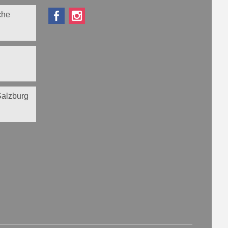
che
 Salzburg