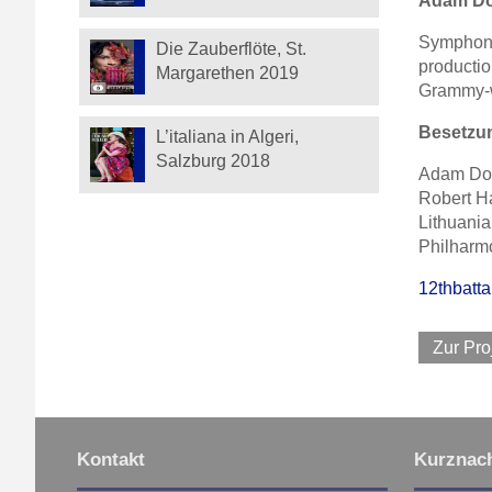
Adam Don
Symphony 
Die Zauberflöte, St.
productio
Margarethen 2019
Grammy-
Besetzu
L’italiana in Algeri,
Salzburg 2018
Adam Don
Robert H
Lithuani
Philharm
12thbatta
Zur Pro
Kontakt
Kurznach